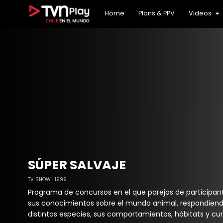
24 Horas Internacional
Archivo histórico
24 Podcast
TV Chile Internacional
Charlas TVN: Conversaciones Necesarias
TVN Podcast
Home
Plans & PPV
Videos
24H DVR
Cultura
TVN3
Deportes
Infantil
Los mil días de Allende
Misceláneos
NTV
Noticias
Reportajes y entrevistas
Series
Teleseries
SÚPER SALVAJE
TV SHOW
1999
Programa de concursos en el que parejas de participa
sus conocimientos sobre el mundo animal, respondien
distintas especies, sus comportamientos, hábitats y cur