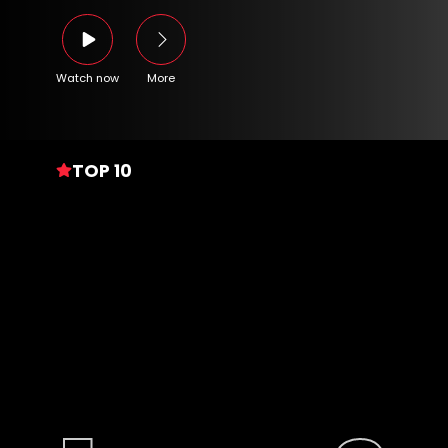
Watch now
More
TOP 10