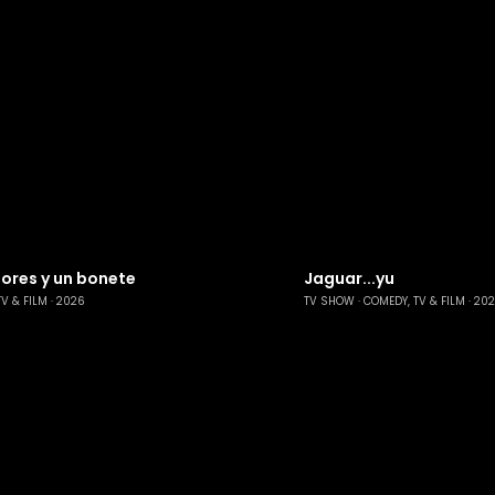
tores y un bonete
Jaguar...yu
TV & FILM
2026
TV SHOW
COMEDY, TV & FILM
20