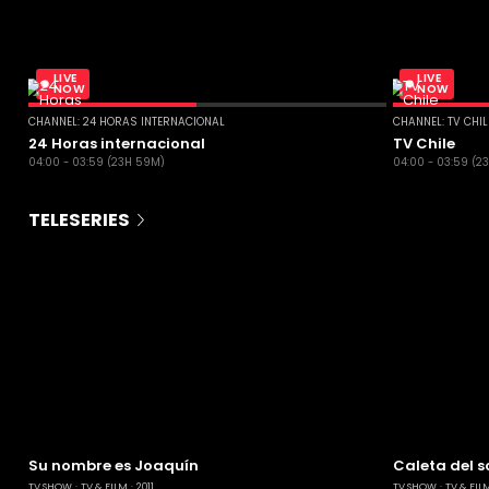
LIVE
LIVE
NOW
NOW
CHANNEL: 24 HORAS INTERNACIONAL
CHANNEL: TV CHI
24 Horas internacional
TV Chile
04:00 - 03:59 (23H 59M)
04:00 - 03:59 (2
TELESERIES
Su nombre es Joaquín
Caleta del s
TV SHOW
TV & FILM
2011
TV SHOW
TV & FIL