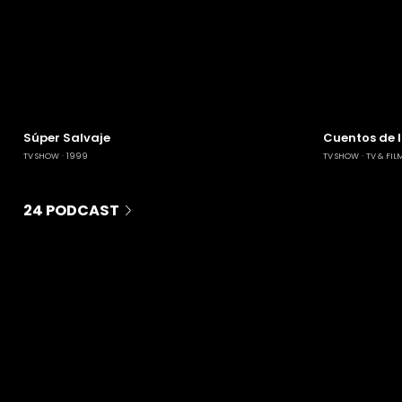
Súper Salvaje
Cuentos de 
TV SHOW
1999
TV SHOW
TV & FIL
24 PODCAST