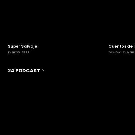
Súper Salvaje
Cuentos de 
TV SHOW
1999
TV SHOW
TV & FIL
24 PODCAST