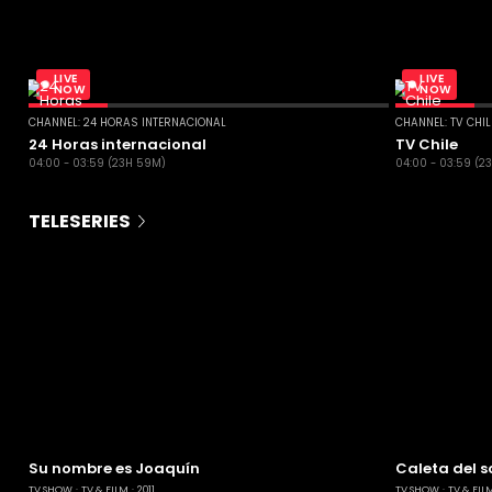
LIVE
LIVE
NOW
NOW
CHANNEL: 24 HORAS INTERNACIONAL
CHANNEL: TV CHI
24 Horas internacional
TV Chile
04:00 - 03:59 (23H 59M)
04:00 - 03:59 (2
TELESERIES
Su nombre es Joaquín
Caleta del s
TV SHOW
TV & FILM
2011
TV SHOW
TV & FIL