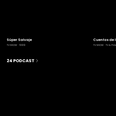
Súper Salvaje
Cuentos de 
TV SHOW
1999
TV SHOW
TV & FIL
24 PODCAST