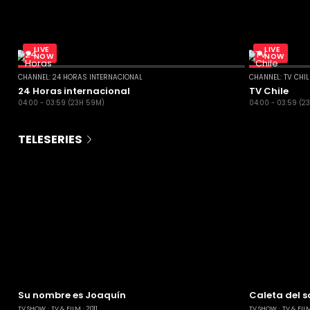
LIVE
LIVE
NOW
NOW
CHANNEL: 24 HORAS INTERNACIONAL
CHANNEL: TV CHI
24 Horas internacional
TV Chile
04:00 - 03:59 (23H 59M)
04:00 - 03:59 (2
TELESERIES
Su nombre es Joaquín
Caleta del s
TV SHOW
TV & FILM
2011
TV SHOW
TV & FIL