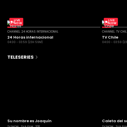
LIVE
LIVE
NOW
NOW
CHANNEL: 24 HORAS INTERNACIONAL
CHANNEL: TV CHI
24 Horas internacional
TV Chile
04:00 - 03:59 (23H 59M)
04:00 - 03:59 (2
TELESERIES
Su nombre es Joaquín
Caleta del s
TV SHOW
TV & FILM
2011
TV SHOW
TV & FIL